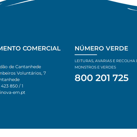
MENTO COMERCIAL
NÚMERO VERDE
LEITURAS, AVARIAS E RECOLHA
adão de Cantanhede
MONSTROS E VERDES
eiros Voluntários, 7​
800 201 725
ntanhede​
 423 850 / 1
inova-em.pt​