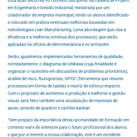
Esta ação decorreu no contexto disciplinar da cadeira de Projeto
em Engenharia e Gestão Industrial, ministrada por um
colaborador da empresa municipal, tendo os alunos identificado
e colocado em prática eventuais melhorias baseadas em
metodologias
Lean Manufacturing
, (uma abordagem que visa a
eficiência e a melhoria contínua dos processos), que serão
aplicadas na oficina de eletromecânica e no armazém.
Serão, igualmente, implementadas ferramentas de qualidade,
nomeadamente, o diagrama de
Ishikawa
(cuja finalidade é
organizar o raciocínio em discussões de problemas prioritários),
análise de risco, fluxogramas,
SIPOC
(ferramenta que resume
processos em forma de tabela) e matriz de esforço-impacto.
Com o propósito de aumentar a produção e melhorar a gestão
visual, será feito também uma atualização de materiais de
apoio, através de quadros e cartões
kanban
.
“Sem prejuízo da importância desta oportunidade de formação em
contexto real e do interesse para o futuro profissional dos alunos,
o que por si merece a nossa colaboração, este é um excelente