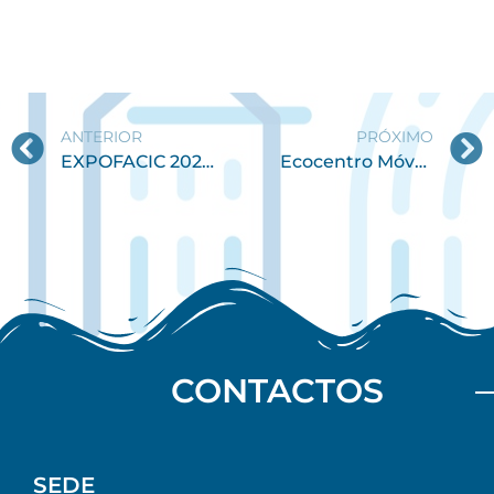
ANTERIOR
PRÓXIMO
EXPOFACIC 2025 oficialmente apresentada na BTL
Ecocentro Móvel em Ourentã até ao dia 7 de abril
CONTACTOS
SEDE