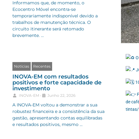
Informamos que, de momento, o
Ecocentro Móvel encontra-se
temporariamente indisponível devido a
trabalhos de manutenção técnica. O
circuito itinerante será retomado
brevemente. …
O
Notícias
Recentes
J
INOVA-EM com resultados
positivos e forte capacidade de
10
investimento
P
INOVA-EM
•
Junho 22, 2026
de caf
A INOVA-EM voltou a demonstrar a sua
tintas/
robustez financeira e a consistência da sua
gestão, apresentando contas equilibradas
e resultados positivos, mesmo …