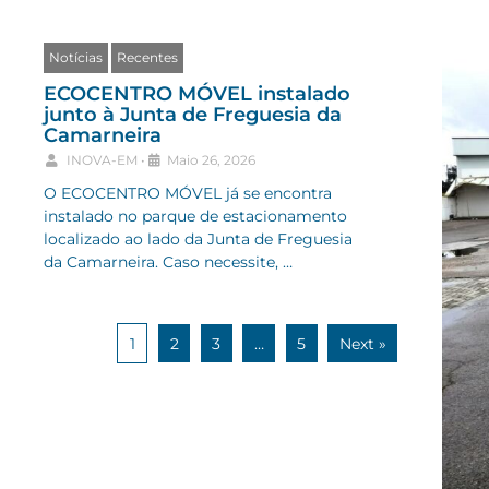
Notícias
Recentes
ECOCENTRO MÓVEL instalado
junto à Junta de Freguesia da
Camarneira
INOVA-EM
•
Maio 26, 2026
O ECOCENTRO MÓVEL já se encontra
instalado no parque de estacionamento
localizado ao lado da Junta de Freguesia
da Camarneira. Caso necessite, …
1
2
3
…
5
Next »