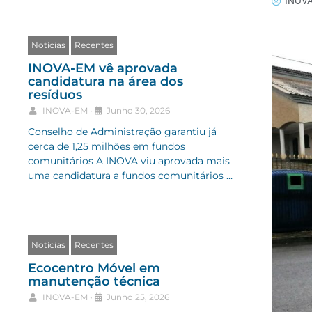
INOV
Notícias
Recentes
INOVA-EM vê aprovada
candidatura na área dos
resíduos
INOVA-EM
•
Junho 30, 2026
Conselho de Administração garantiu já
cerca de 1,25 milhões em fundos
comunitários A INOVA viu aprovada mais
uma candidatura a fundos comunitários …
Notícias
Recentes
Ecocentro Móvel em
manutenção técnica
INOVA-EM
•
Junho 25, 2026