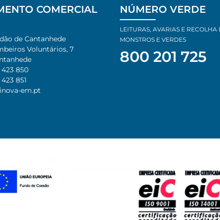
MENTO COMERCIAL
NÚMERO VERDE
LEITURAS, AVARIAS E RECOLHA
adão de Cantanhede
MONSTROS E VERDES
eiros Voluntários, 7​
800 201 725
ntanhede​
 423 850​
 423 851​
inova-em.pt​