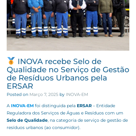
INOVA recebe Selo de
Qualidade no Serviço de Gestão
de Resíduos Urbanos pela
ERSAR
Posted on
Março 7, 2025
by
INOVA-EM
A
INOVA-EM
foi distinguida pela
ERSAR
– Entidade
Reguladora dos Serviços de Águas e Resíduos com um
Selo de Qualidade
, na categoria de serviço de gestão de
resíduos urbanos (ao consumidor).