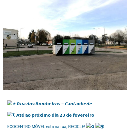
𝙍𝙪𝙖 𝙙𝙤𝙨 𝘽𝙤𝙢𝙗𝙚𝙞𝙧𝙤𝙨 – 𝘾𝙖𝙣𝙩𝙖𝙣𝙝𝙚𝙙𝙚
𝗔𝘁𝗲́ 𝗮𝗼 𝗽𝗿𝗼́𝘅𝗶𝗺𝗼 𝗱𝗶𝗮 𝟮𝟯 𝗱𝗲 𝗳𝗲𝘃𝗲𝗿𝗲𝗶𝗿𝗼
ECOCENTRO MÓVEL está na rua, RECICLE!